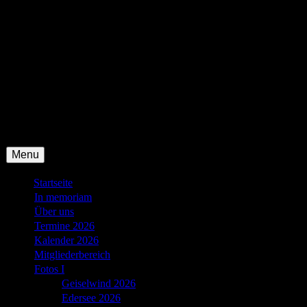
Skip
to
Menu
content
Startseite
In memoriam
Über uns
Termine 2026
Kalender 2026
Mitgliederbereich
Fotos I
Geiselwind 2026
Edersee 2026
Edersee 2025
Edersee 2024
Edersee 2023
Edersee 2022
Thüringen 2020
Edersee 2020
Geiselwind 2019
Arolsen 2018
Fulda 2017